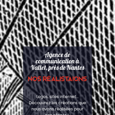
Agence de
communication à
Vallet, près de Nantes
Nos réalistaions
Logos, sites internet…
Découvrez les créations que
nous avons réalisées pour